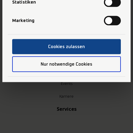
Statistiken
MANIBond
MANIFill Komposite
Marketing
MANIShine
MANIJizai
MANIHandfiles
MANIBurs
Cookies zulassen
OEM Produkte
Zahnarzt
Nur notwendige Cookies
Dentallabor
Unternehmen
Events
Karriere
Services