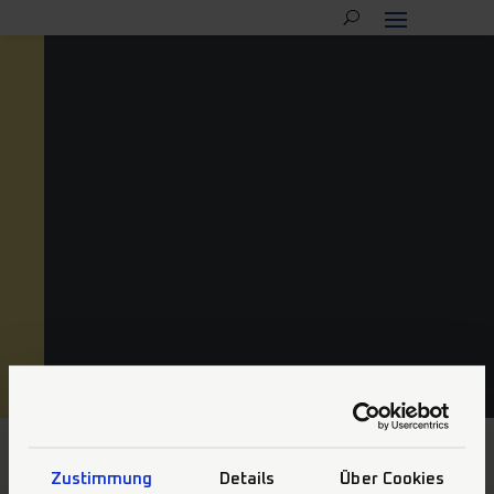
Endodontic instrument
Erstklassige mechanische Eigenschaften kombi
einfacher Handhabung. Für jede Indikation 
Anspruch die passende Lösung!
Zustimmung
Details
Über Cookies