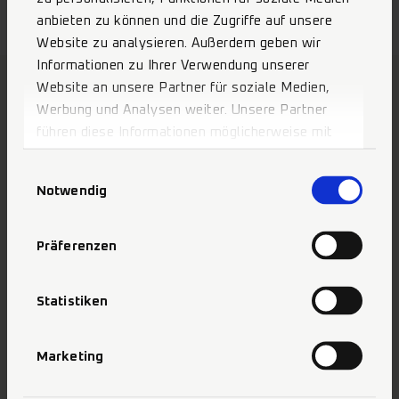
Individualisierung von Prothesenkunststoffen,
anbieten zu können und die Zugriffe auf unsere
Kunststoffzähnen, Kunststoffschienen, direkten und
Website zu analysieren. Außerdem geben wir
indirekten...
Informationen zu Ihrer Verwendung unserer
Website an unsere Partner für soziale Medien,
Werbung und Analysen weiter. Unsere Partner
führen diese Informationen möglicherweise mit
weiteren Daten zusammen, die Sie ihnen
Einwilligungsauswahl
bereitgestellt haben oder die sie im Rahmen Ihrer
MANI Produkte
Notwendig
Nutzung der Dienste gesammelt haben.
MANIBond
MANIFill Komposite
Präferenzen
MANIShine
MANIJizai
MANIHandfiles
Statistiken
MANIBurs
OEM Produkte
Marketing
Zahnarzt
Dentallabor